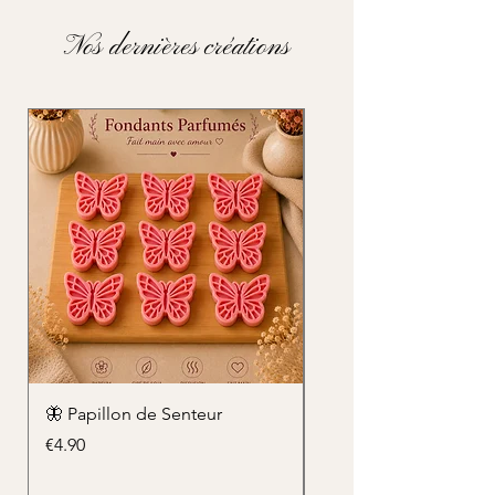
Nos dernières créations
🦋 Papillon de Senteur
🌸 Fondants Parfumés
de Douceur
Price
€4.90
Price
€3.50