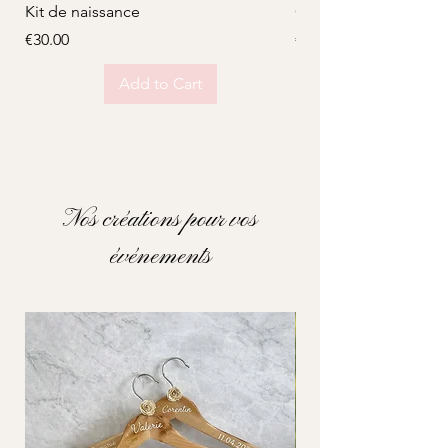
Kit de naissance
Coffret maman
Price
Price
€30.00
€25.00
Add to Cart
Nos créations pour vos
événements