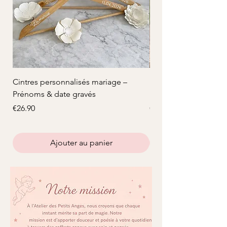
Cintres personnalisés mariage –
Douceur Dorée – Sou
Prénoms & date gravés
Baptême personnalis
Price
Price
€26.90
€4.50
Ajouter au panier