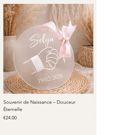
Souvenir de Naissance – Douceur
Cœur de Fleurs – C
Éternelle
Personnalisé
Price
Price
€24.00
€35.00