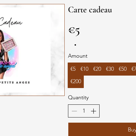
Carte cadeau
€5
Amount
€5
€10
€20
€30
€50
€
€200
Quantity
Bu