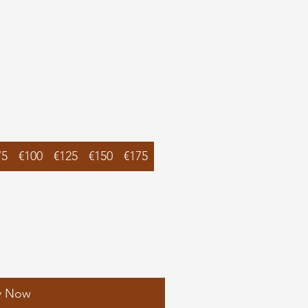
75
€100
€125
€150
€175
y Now