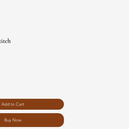
titch
Add to Cart
Buy Now