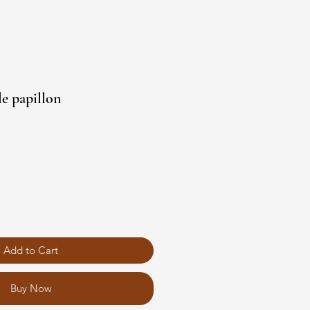
le papillon
Add to Cart
Buy Now