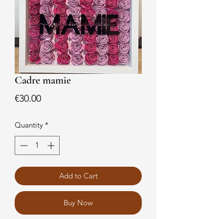
Cadre mamie
Price
€30.00
Quantity
*
Add to Cart
Buy Now