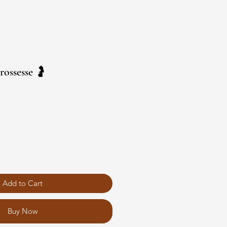
rossesse 🤰
Add to Cart
Buy Now