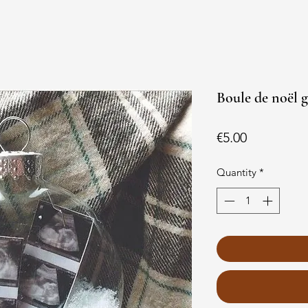
Boule de noël g
Price
€5.00
Quantity
*