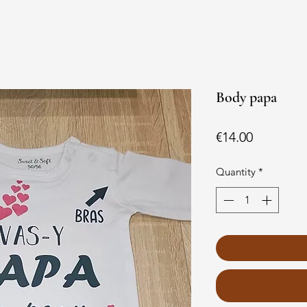
Body papa
Price
€14.00
Quantity
*