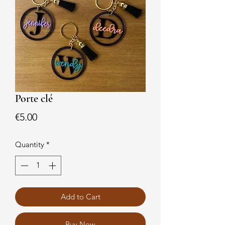
Porte clé
Price
€5.00
Quantity
*
Add to Cart
Buy Now